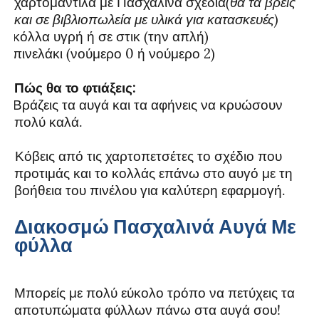
χαρτομάντιλα με Πασχαλινά σχέδια
(θα τα βρεις
και σε βιβλιοπωλεία με υλικά για κατασκευές)
κόλλα υγρή ή σε στικ (την απλή)
·
πινελάκι (νούμερο 0 ή νούμερο 2)
·
Πώς θα το φτιάξεις:
1.
Βράζεις τα αυγά και τα αφήνεις να κρυώσουν
πολύ καλά.
2.
Κόβεις από τις χαρτοπετσέτες το σχέδιο που
προτιμάς και το κολλάς επάνω στο αυγό με τη
βοήθεια του πινέλου για καλύτερη εφαρμογή.
Διακοσμώ Πασχαλινά Αυγά Με
φύλλα
Μπορείς με πολύ εύκολο τρόπο να πετύχεις τα
αποτυπώματα φύλλων πάνω στα αυγά σου!