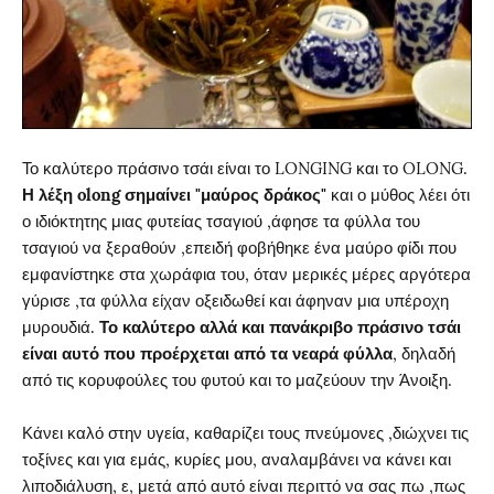
Το καλύτερο πράσινο τσάι είναι το LONGING και το OLONG.
Η λέξη olong σημαίνει "μαύρος δράκος"
και ο μύθος λέει ότι
ο ιδιόκτητης μιας φυτείας τσαγιού ,άφησε τα φύλλα του
τσαγιού να ξεραθούν ,επειδή φοβήθηκε ένα μαύρο φίδι που
εμφανίστηκε στα χωράφια του, όταν μερικές μέρες αργότερα
γύρισε ,τα φύλλα είχαν οξειδωθεί και άφηναν μια υπέροχη
μυρουδιά.
Το καλύτερο αλλά και πανάκριβο πράσινο τσάι
είναι αυτό που προέρχεται από τα νεαρά φύλλα
, δηλαδή
από τις κορυφούλες του φυτού και το μαζεύουν την Άνοιξη.
Κάνει καλό στην υγεία, καθαρίζει τους πνεύμονες ,διώχνει τις
τοξίνες και για εμάς, κυρίες μου, αναλαμβάνει να κάνει και
λιποδιάλυση, ε, μετά από αυτό είναι περιττό να σας πω ,πως