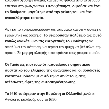
κοιμόταν ,φύσηξε άνεμος και μερικά φύλλα από το δένδρο
έπεσαν στο φλιτζάνι του.
Όταν ξύπνησε, διψούσε και έτσι
το δοκίμασε, μαγεύτηκε από την γεύση του και έτσι
ανακαλύφτηκε το τσάι.
Αρχικά το χρησιμοποιούσαν ως φάρμακο και στην συνέχεια
εξελίχθηκε ως ρόφημα.
Το θεωρούσαν πολύτιμο ως φυτό
καθώς ανακάλυψαν τις ευεργετικές του ιδιότητες
να
απαλύνει την κόπωση ,να τέρπει την ψυχή να βελτιώνει την
όραση. Σε μορφή αλοιφής καταπράυνε τους ρευματισμούς.
Οι Ταοϊστές πίστευαν ότι αποτελούσε σημαντικού
συστατικό του ελιξίριου της αθανασίας και οι βουδιστές
καταπολεμούσαν με αυτό την αϋπνία τους στις
ατέλειωτες ώρες της αυτοσυγκέντρωσης.
Το 1610 το έφεραν στην Ευρώπη οι Ολλανδοί
,ενώ οι
Άγγλοι το καλώσόρισαν το 1650.