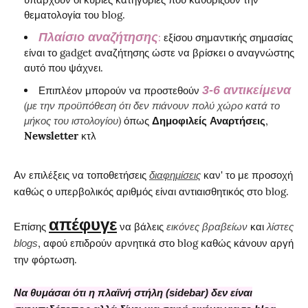
θεματολογία του blog.
Πλαίσιο αναζήτησης
:
εξίσου σημαντικής σημασίας
είναι το gadget αναζήτησης ώστε να βρίσκει ο αναγνώστης
αυτό που ψάχνει.
3-6 αντικείμενα
Επιπλέον μπορούν να προστεθούν
(με την προϋπόθεση ότι δεν πιάνουν πολύ χώρο κατά το
μήκος του ιστολογίου)
όπως
Δημοφιλείς Αναρτήσεις
,
Newsletter
κτλ
Αν επιλέξεις να τοποθετήσεις
καν' το με προσοχή
διαφημίσεις
καθώς ο υπερβολικός αριθμός είναι αντιαισθητικός στο blog.
απέφυγε
Επίσης
να βάλεις
και
εικόνες βραβείων
λίστες
, αφού επιδρούν αρνητικά στο blog καθώς κάνουν αργή
blogs
την φόρτωση.
Να θυμάσαι ότι η πλαϊνή στήλη (sidebar) δεν είναι