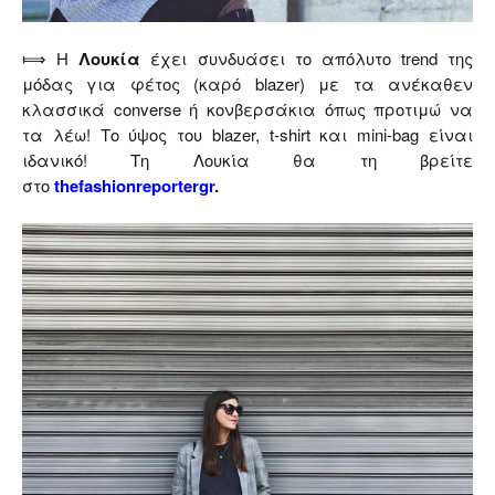
⟾ Η
Λουκία
έχει συνδυάσει το απόλυτο trend της
μόδας για φέτος (καρό blazer) με τα ανέκαθεν
κλασσικά converse ή κονβερσάκια όπως προτιμώ να
τα λέω! Το ύψος του blazer, t-shirt και mini-bag είναι
ιδανικό! Τη Λουκία θα τη βρείτε
στο
thefashionreportergr
.