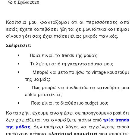
0 Σχόλια
2020
Κορίτσια μου, φαντάζομαι ότι οι περισσότερες από
εσάς έχετε κατεβάσει ήδη τα χειμωνιάτικα και είμαι
σίγουρη ότι σας έχει πιάσει ένας μικρός πανικός.
Σκέφτεστε:
Ποια είναι τα
trends
της μόδας;
Τι λείπει από τη γκαρνταρόμπα μου;
Μπορώ να μεταποιήσω το vintage κουστούμι
της μαμάς;
Πως μπορώ να συνδυάσω τα καινούρια μου
a
nkle μποτάκια;
Ποιο είναι το διαθέσιμο
budget
μου;
Καταρχήν, έχουμε αναφέρει σε προηγούμενο
post
ότι
δεν χρειάζεται να αγοράζετε πάνω από
τρία
trends
της μόδας.
Δεν υπάρχει λόγος να αγχώνεστε αφού
υπάρχουν κάποια
κλασσικά κομμάτια
που μπορείτε