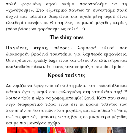
πολύ φορεμένη αφού ακόμα προσπαθούμε να τη
«χωνέψουμε». Στο εξωτερικό πάντως τη συναντάμε πολύ
συχνά και μάλιστα θεωρείται και αγαπημένη αφού δίνει
ελευθερία κινήσεων. Θα τη δεις σε μικρό μέγεθος κυρίως
(πόσο βάρος να φορέσουμε ως κολιέ…;).
The shiny ones
Παγιέτες, στρας, πέτρες..
λαμπερά υλικά που
διακοσμούν βραδινά τσαντάκια για λαμπερές εμφανίσεις.
Οι λεγόμενες sparkly bags είναι και φέτος στο επίκεντρο και
ακολουθούν πάνω κάτω τους κανονισμούς των
animal prints.
Κροκό τσάντες
Δε νομίζω να έφυγαν ποτέ από τη μόδα.. και φυσικά όλο και
κάποια έχει η μαμά σου φυλαγμένη στη ντουλάπα της! Ε
λοιπόν ήρθε η ώρα να χρησιμοποιηθεί ξανά. Κάτι που είναι
λίγο διαφορετικό τώρα είναι ότι οι κροκό τσάντες των
περασμένων δεκαετιών είναι μεγάλες και κλασσικού τύπου,
ενώ τις φετινές
μπορείς να τις βρεις σε μικρότερο μέγεθος
και με πιο μοντέρνο σχήμα.