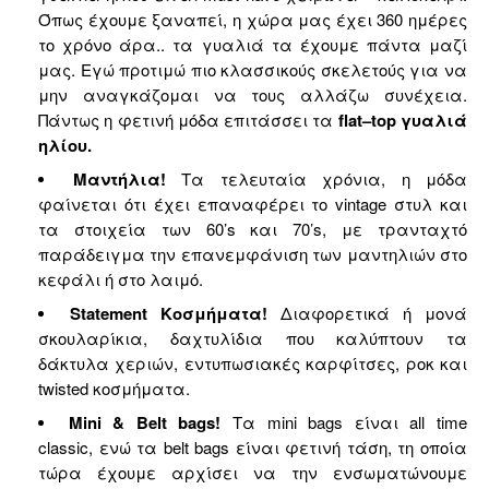
Όπως έχουμε ξαναπεί, η χώρα μας έχει 360 ημέρες
το χρόνο άρα.. τα γυαλιά τα έχουμε πάντα μαζί
μας. Εγώ προτιμώ πιο κλασσικούς σκελετούς για να
μην αναγκάζομαι να τους αλλάζω συνέχεια.
Πάντως η φετινή μόδα επιτάσσει τα
flat–top γυαλιά
ηλίου.
Μαντήλια!
Τα τελευταία χρόνια, η μόδα
φαίνεται ότι έχει επαναφέρει το vintage στυλ και
τα στοιχεία των 60’s και 70’s, με τρανταχτό
παράδειγμα την επανεμφάνιση των μαντηλιών στο
κεφάλι ή στο λαιμό.
Statement Κοσμήματα!
Διαφορετικά ή μονά
σκουλαρίκια, δαχτυλίδια που καλύπτουν τα
δάκτυλα χεριών, εντυπωσιακές καρφίτσες, ροκ και
twisted κοσμήματα.
Mini &
Belt bags!
Τα
mini bags
είναι
all time
classic,
ενώ τα
belt bags
είναι φετινή τάση, τη οποία
τώρα έχουμε αρχίσει να την ενσωματώνουμε