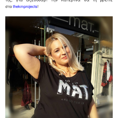
στο
thekmprojects
!