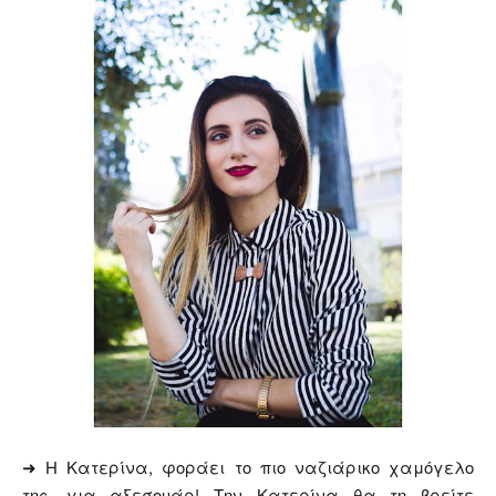
➜ Η Κατερίνα, φοράει το πιο ναζιάρικο χαμόγελο
της, για αξεσουάρ! Την Κατερίνα θα τη βρείτε