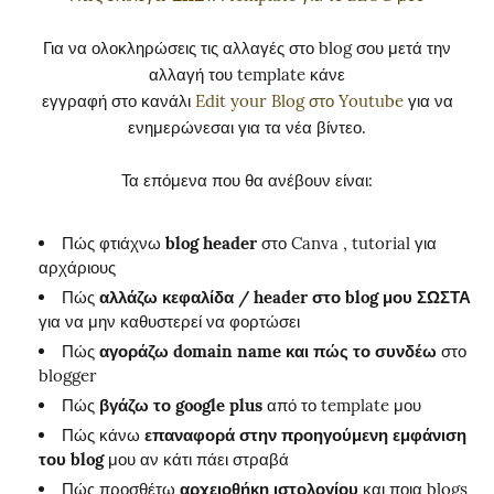
Για να ολοκληρώσεις τις αλλαγές στο blog σου μετά την
αλλαγή του template κάνε
εγγραφή στο κανάλι
Edit your Blog στο Youtube
για να
ενημερώνεσαι για τα νέα βίντεο.
Τα επόμενα που θα ανέβουν είναι:
Πώς φτιάχνω
blog header
στο Canva , tutorial για
αρχάριους
Πώς
αλλάζω κεφαλίδα / header στο blog μου ΣΩΣΤΑ
για να μην καθυστερεί να φορτώσει
Πώς
αγοράζω domain name και πώς το συνδέω
στο
blogger
Πώς
βγάζω το google plus
από το template μου
Πώς κάνω
επαναφορά στην προηγούμενη εμφάνιση
του blog
μου αν κάτι πάει στραβά
Πώς προσθέτω
αρχειοθήκη ιστολογίου
και ποια blogs