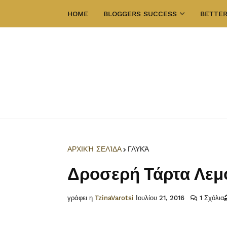
HOME
BLOGGERS SUCCESS
BETTER
ΑΡΧΙΚΉ ΣΕΛΊΔΑ
ΓΛΥΚΆ
Δροσερή Τάρτα Λεμ
γράφει η
TzinaVarotsi
Ιουλίου 21, 2016
1 Σχόλια