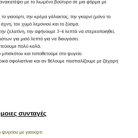
 ανακατέψει με το λιωμένο βούτυρο σε μια φόρμα με
το γιαούρτι, την κρέμα γάλακτος, την γκαρνί (μόνο το
 άχνη, τον χυμό λεμονιού και το ξύσμα.
την ζελατίνη, την αφήνουμε 3-4 λεπτά να στερεοποιηθεί,
άτων για μισό λεπτό για να διαυγάσει.
ατεύουμε πολύ καλά.
μπισκότου και τοποθετούμε στο ψυγείο.
ρικά σφολιατίνια και αν θέλουμε πασπαλίζουμε με ζάχαρη
μοιες συνταγές
 ψυγείου με γιαούρτι