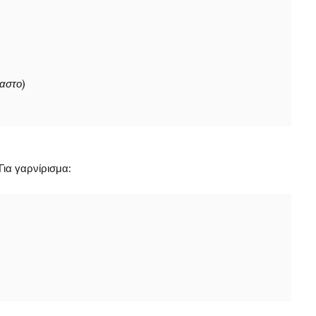
καστο)
Για γαρνίρισμα: