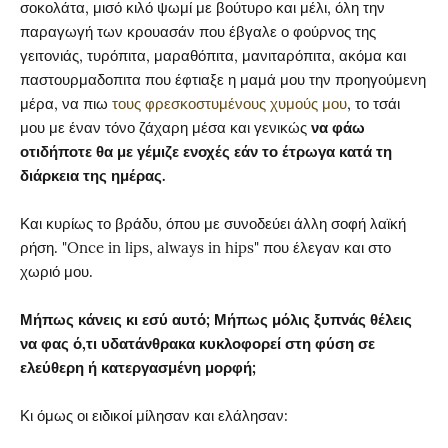
σοκολάτα, μισό κιλό ψωμί με βούτυρο και μέλι, όλη την
παραγωγή των κρουασάν που έβγαλε ο φούρνος της
γειτονιάς, τυρόπιτα, μαραθόπιτα, μανιταρόπιτα, ακόμα και
παστουρμαδοπιτα που έφτιαξε η μαμά μου την προηγούμενη
μέρα, να πιω
τους φρεσκοστυμένους χυμούς μου
, το τσάι
μου με έναν τόνο ζάχαρη μέσα και γενικώς
να φάω
οτιδήποτε θα με γέμιζε ενοχές εάν το έτρωγα κατά τη
διάρκεια της ημέρας.
Και κυρίως το βράδυ, όπου με συνοδεύει άλλη σοφή λαϊκή
ρήση. "Once in lips, always in hips" που έλεγαν και στο
χωριό μου.
Μήπως κάνεις κι εσύ αυτό; Μήπως μόλις ξυπνάς θέλεις
να φας ό,τι υδατάνθρακα κυκλοφορεί στη φύση σε
ελεύθερη ή κατεργασμένη μορφή;
Κι όμως οι ειδικοί μίλησαν και ελάλησαν: