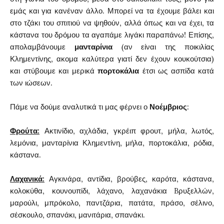
εμάς και για κανέναν άλλο. Μπορεί να τα έχουμε βάλει και
στο τζάκι του σπιτιού να ψηθούν, αλλά όπως και να έχει, τα
κάστανα του δρόμου τα αγαπάμε λιγάκι παραπάνω! Επίσης,
απολαμβάνουμε
μανταρίνια
(αν είναι της ποικιλίας
Κλημεντίνης, ακομα καλύτερα γιατί δεν έχουν κουκούτσια)
και στύβουμε και μερικά
πορτοκάλια
έτσι ως ασπίδα κατά
των ιώσεων.
Πάμε να δούμε αναλυτικά τι μας φέρνει ο
Νοέμβριος
:
Φρούτα:
Ακτινίδιο, αχλάδια, γκρέιπ φρουτ, μήλα, λωτός,
λεμόνια, μανταρίνια Κλημεντίνη, μήλα, πορτοκάλια, ρόδια,
κάστανα.
Λαχανικά:
Αγκινάρα, αντίδια, βρούβες, καρότα, κάστανα,
κολοκύθα, κουνουπίδι, λάχανο, λαχανάκια Bρυξελλών,
μαρούλι, μπρόκολο, παντζάρια, πατάτα, πράσο, σέλινο,
σέσκουλο, σπανάκι, μανιτάρια, σπανάκι.